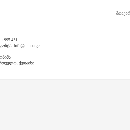
ᲛᲗᲐᲕᲐ
 +995 431
ოსტა: info@onima.ge
"ონიმა"
რთველო, ქუთაისი