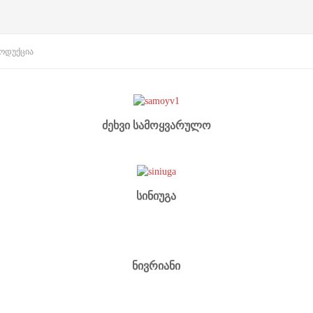
ᲝᲓᲣᲥᲪᲘᲐ
ძეხვი სამოყვარულო
სინიუგა
ნივრიანი