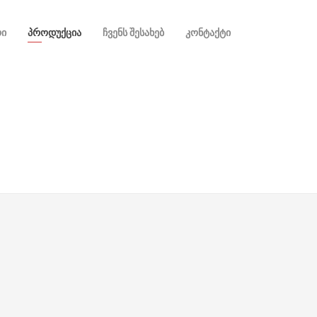
ᲠᲘ
ᲞᲠᲝᲓᲣᲥᲪᲘᲐ
ᲩᲕᲔᲜᲡ ᲨᲔᲡᲐᲮᲔᲑ
ᲙᲝᲜᲢᲐᲥᲢᲘ