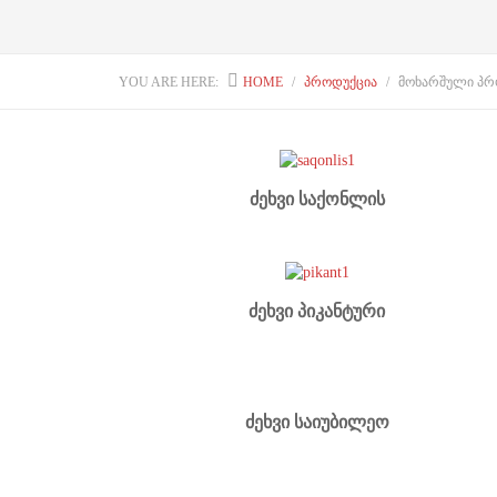
YOU ARE HERE:
HOME
ᲞᲠᲝᲓᲣᲥᲪᲘᲐ
ᲛᲝᲮᲐᲠᲨᲣᲚᲘ ᲞᲠ
ძეხვი საქონლის
ძეხვი პიკანტური
ძეხვი საიუბილეო