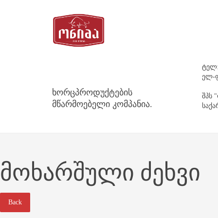
ტელ:
ელ-ფ
ხორცპროდუქტების
შპს 
მწარმოებელი კომპანია.
საქა
ᲛᲝᲮᲐᲠᲨᲣᲚᲘ ᲫᲔᲮᲕᲘ
Back