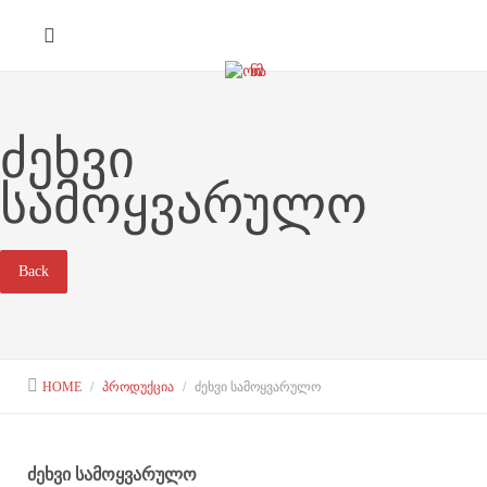
ᲫᲔᲮᲕᲘ
ᲡᲐᲛᲝᲧᲕᲐᲠᲣᲚᲝ
Back
HOME
ᲞᲠᲝᲓᲣᲥᲪᲘᲐ
ᲫᲔᲮᲕᲘ ᲡᲐᲛᲝᲧᲕᲐᲠᲣᲚᲝ
ძეხვი სამოყვარულო