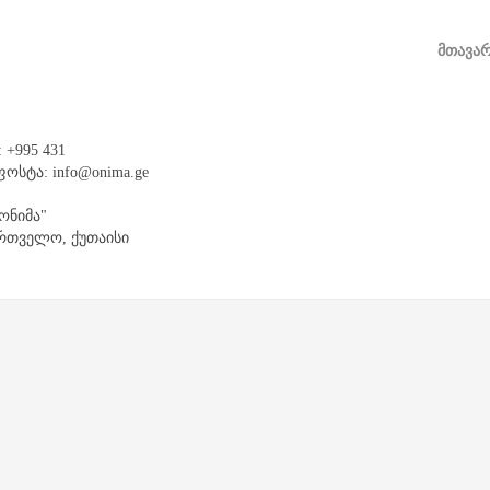
ᲛᲗᲐᲕᲐ
 +995 431
ოსტა: info@onima.ge
"ონიმა"
რთველო, ქუთაისი