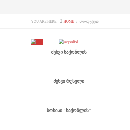
YOU ARE HERE:
HOME
ᲞᲠᲝᲓᲣᲥᲪᲘᲐ
ძეხვი საქონლის
ძეხვი რუსული
სოსისი "საქონლის"