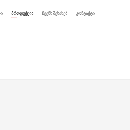
ᲠᲘ
ᲞᲠᲝᲓᲣᲥᲪᲘᲐ
ᲩᲕᲔᲜᲡ ᲨᲔᲡᲐᲮᲔᲑ
ᲙᲝᲜᲢᲐᲥᲢᲘ