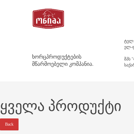
ტელ:
ელ-ფ
ხორცპროდუქტების
შპს 
მწარმოებელი კომპანია.
საქა
ᲧᲕᲔᲚᲐ ᲞᲠᲝᲓᲣᲥᲢᲘ
Back